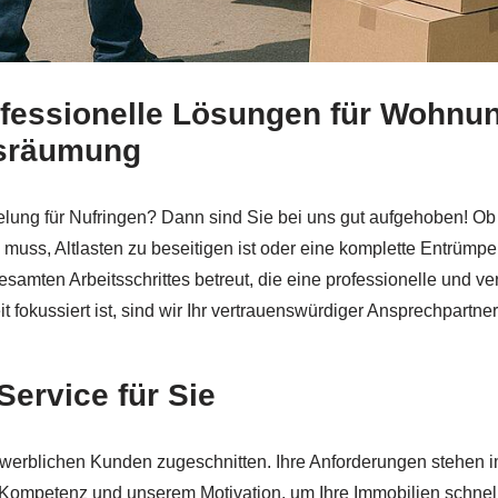
ofessionelle Lösungen für Wohnu
ingen bei
RäumProjekt und ✓Entsorgung, Entrümpelung W
sräumung
mpelung für Nufringen? Dann sind Sie bei uns gut aufgehoben! 
ss, Altlasten zu beseitigen ist oder eine komplette Entrümpelu
amten Arbeitsschrittes betreut, die eine professionelle und v
 fokussiert ist, sind wir Ihr vertrauenswürdiger Ansprechpartner
ervice für Sie
rblichen Kunden zugeschnitten. Ihre Anforderungen stehen im M
Kompetenz und unserem Motivation, um Ihre Immobilien schnell