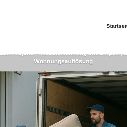
Startsei
äumProjekt: ✓Messiewohnung entrümpeln, 
Wohnungsauflösung