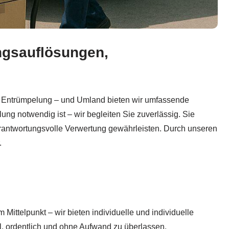
ngsauflösungen,
ohnung, Messiewohnung entrümpeln, Wohnungsauflösun
Ob Entrümpelung – und Umland bieten wir umfassende
ng notwendig ist – wir begleiten Sie zuverlässig. Sie
erantwortungsvolle Verwertung gewährleisten. Durch unseren
.
ittelpunkt – wir bieten individuelle und individuelle
, ordentlich und ohne Aufwand zu überlassen.