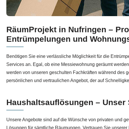
RäumProjekt in Nufringen – Pr
Werfen Sie einen Blick auf Haushaltsauflösung für Nufr
Entrümpelungen und Wohnung
Benötigen Sie eine verlässliche Möglichkeit für die Entrü
Services an. Egal, ob eine Messiewohnung geräumt werden mu
werden von unseren geschulten Fachkräften während des ges
persönlichen und vertraulichen Angebot, der auf Schnelligkeit
Haushaltsauflösungen – Unser S
Unsere Angebote sind auf die Wünsche von privaten und gewe
Lösungen für sämtliche Räumungen. Vertrauen Sie unserer 