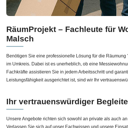
RäumProjekt – Fachleute für 
Testen Sie Haushaltsauflösung für
Malsch
bei
RäumProj
Malsch
Benötigen Sie eine professionelle Lösung für die Räumung 
im Umkreis. Dabei ist es unerheblich, ob eine Messiewohnu
Fachkräfte assistieren Sie in jedem Arbeitsschritt und gara
Leistungsfähigkeit ausgerichtet ist, sind wir Ihr vertrauenswü
Ihr vertrauenswürdiger Begleit
Unsere Angebote richten sich sowohl an private als auch an 
Verlassen Sie sich auf unser Fachwissen und unsere Einsat