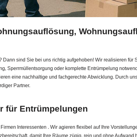
Wohnungsauflösung, Wohnungsauf
ekt und ✓Entrümpelung Wohnung, Entsorgung, Messiewo
? Dann sind Sie bei uns richtig aufgehoben! Wir realisieren 
ng, Sperrmüllentsorgung oder komplette Entrümpelung notwendi
ntieren eine nachhaltige und fachgerechte Abwicklung. Durch un
rdiger Partner.
er für Entrümpelungen
Firmen Interessenten . Wir agieren flexibel auf Ihre Vorstellun
zbereitschaft, damit Ihre Räume zügig, rein und ohne Aufwand 